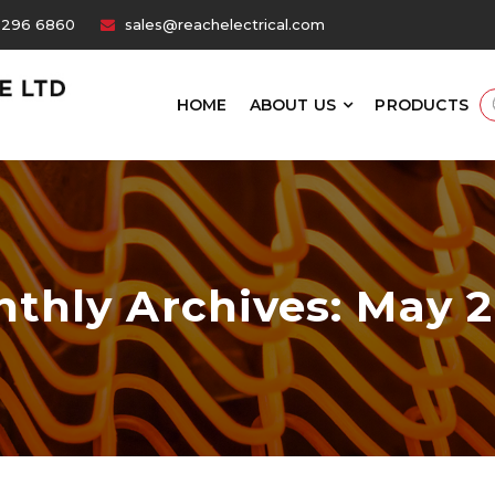
6296 6860
sales@reachelectrical.com
HOME
ABOUT US
PRODUCTS
thly Archives: May 