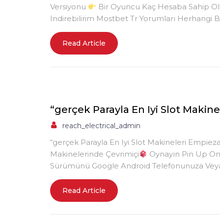
Versiyonu
Bir Oyuncu Kaç Hesaba Sahip Ola
Indirebilirim Mostbet Tr Yorumları Herhangi 
Read Article
“gerçek Parayla En Iyi Slot Makin
reach_electrical_admin
“gerçek Parayla En Iyi Slot Makineleri Empie
Makinelerinde Çevrimiçi
Oynayın Pin Up On 
Sürümünü Google Android Telefonunuza Veya I
Read Article